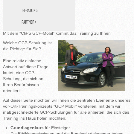
BERATUNG
GCP MOBIL
PARTNER ›
DATENMANAGEMENT
Mit dem "CliPS GCP-Mobil" kommt das Training zu Ihnen
STUDY NURSE
Welche GCP-Schulung ist
die Richtige für Sie?
MEDIZINISCHE ÜBERSETZUNGEN
Eine relativ einfache
Antwort auf diese Frage
lautet: eine GCP-
Schulung, die sich an
Ihren Bedürfnissen
orientiert .
Auf dieser Seite möchten wir Ihnen die zentralen Elemente unseres
vor-Ort-Trainingskonzepts "GCP Mobil" vorstellen, mit dem wir
maßgeschneiderte GCP-Schulungen für alle anbieten, die sich das
Training ins Haus holen möchten.
Grundlagenkurs
für Einsteiger
Die Ethikkommissionen und die Bundesärztekammer haben