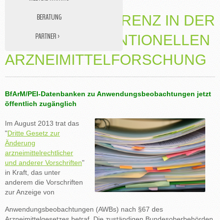
BERATUNG
MEHR TRANSPARENZ IN DER
PARTNER ›
NICHT-INTERVENTIONELLEN
DATENMANAGEMENT
ARZNEIMITTELFORSCHUNG
STUDY NURSE
MEDIZINISCHE ÜBERSETZUNGEN
BfArM/PEI-Datenbanken zu Anwendungsbeobachtungen jetzt
öffentlich zugänglich
Im August 2013 trat das
"
Dritte Gesetz zur
Änderung
arzneimittelrechtlicher
und anderer Vorschriften
"
in Kraft, das unter
anderem die Vorschriften
zur Anzeige von
Anwendungsbeobachtungen (AWBs) nach §67 des
Arzneimittelgesetzes betraf. Die zuständigen Bundesoberbehörden