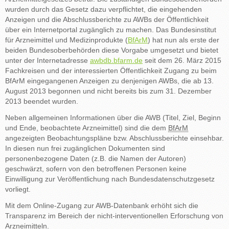
wurden durch das Gesetz dazu verpflichtet, die eingehenden
Anzeigen und die Abschlussberichte zu AWBs der Öffentlichkeit
über ein Internetportal zugänglich zu machen. Das Bundesinstitut
für Arzneimittel und Medizinprodukte (
BfArM
) hat nun als erste der
beiden Bundesoberbehörden diese Vorgabe umgesetzt und bietet
unter der Internetadresse
awbdb.bfarm.de
seit dem 26. März 2015
Fachkreisen und der interessierten Öffentlichkeit Zugang zu beim
BfArM eingegangenen Anzeigen zu denjenigen AWBs, die ab 13.
August 2013 begonnen und nicht bereits bis zum 31. Dezember
2013 beendet wurden.
Neben allgemeinen Informationen über die AWB (Titel, Ziel, Beginn
und Ende, beobachtete Arzneimittel) sind die dem
BfArM
angezeigten Beobachtungspläne bzw. Abschlussberichte einsehbar.
In diesen nun frei zugänglichen Dokumenten sind
personenbezogene Daten (z.B. die Namen der Autoren)
geschwärzt, sofern von den betroffenen Personen keine
Einwilligung zur Veröffentlichung nach Bundesdatenschutzgesetz
vorliegt.
Mit dem Online-Zugang zur AWB-Datenbank erhöht sich die
Transparenz im Bereich der nicht-interventionellen Erforschung von
Arzneimitteln.