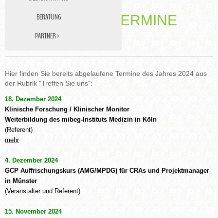
BERATUNG
VERGANGENE TERMINE
PARTNER ›
2024
DATENMANAGEMENT
STUDY NURSE
Hier finden Sie bereits abgelaufene Termine des Jahres 2024 aus
MEDIZINISCHE ÜBERSETZUNGEN
der Rubrik "Treffen Sie uns":
18. Dezember 2024
Klinische Forschung / Klinischer Monitor
Weiterbildung des mibeg-Instituts Medizin in Köln
(Referent)
mehr
4. Dezember 2024
GCP Auffrischungskurs (AMG/MPDG) für CRAs und Projektmanager
in Münster
(Veranstalter und Referent)
15. November 2024